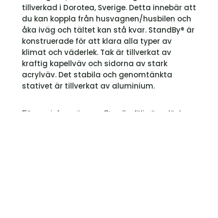
tillverkad i Dorotea, Sverige. Detta innebär att
du kan koppla från husvagnen/husbilen och
åka iväg och tältet kan stå kvar. StandBy® är
konstruerade för att klara alla typer av
klimat och väderlek. Tak är tillverkat av
kraftig kapellväv och sidorna av stark
acrylväv. Det stabila och genomtänkta
stativet är tillverkat av aluminium.
För mer information om Standby följ gärna länken
nedan
https://svenskatalt.se/produkter/standby/
standby/
Kontakta oss