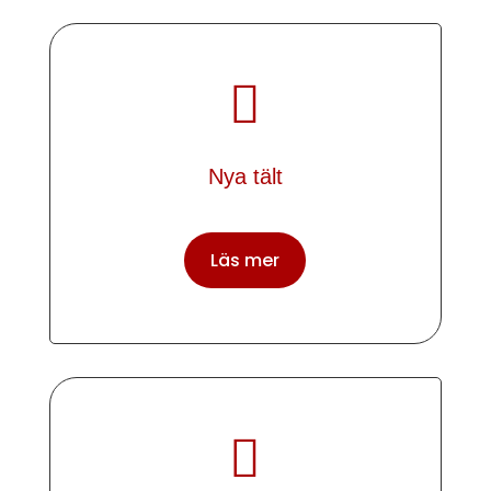

Nya tält
Läs mer
