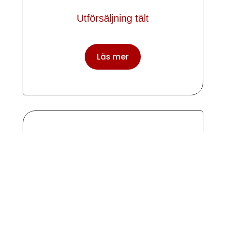
Utförsäljning tält
Läs mer

Standby
Läs mer