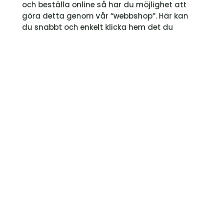
och beställa online så har du möjlighet att
göra detta genom vår “webbshop”. Här kan
du snabbt och enkelt klicka hem det du
behöver för att sedan kunna hämta detta i
butiken hos oss. Du blir givetvis meddelad
när dina produkter finns att hämta i butiken.
Obs! Lagersaldo representerar det som
finns på lager hos vår grossist, inte det som
vi har i lager i butiken!
Till Webbshopen