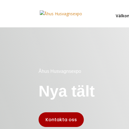
Välk
Åhus Husvagnsexpo
Nya tält
Kontakta oss